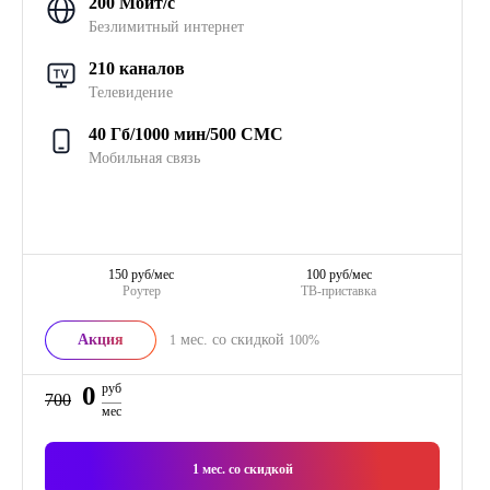
200 Мбит/с
Безлимитный интернет
210 каналов
Телевидение
40 Гб/1000 мин/500 СМС
Мобильная связь
150 руб/мес
100 руб/мес
Роутер
ТВ-приставка
Акция
мес. со скидкой
1
100%
0
руб
700
мес
1
мес. со скидкой