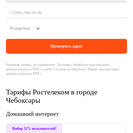
Нажимая кнопку, вы принимаете Политику обработки персональных
данных (
скачать PDF
) и даёте Согласие на обработку Ваших персональных
данных (
скачать PDF
)
Тарифы Ростелеком в городе
Чебоксары
Домашний интернет
Хит
Выбор 32% пользователей!